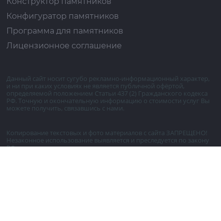
Конструктор памятников
Конфигуратор памятников
Программа для памятников
Лицензионное соглашение
Данный сайт носит сугубо рекламно-информационный характер,
и ни при каких условиях не является публичной офёртой,
определяемой положением Статьи 437 (2) Гражданского кодекса
РФ. Точную и окончательную информацию о стоимости услуг Вы
можете получить, связавшись с нами.
Копирование текстовых и фото материалов с сайта ЗАПРЕЩЕНО!
Незаконное использование выявляется и преследуется по закону
РФ.
© 2026 KPam-3D - kpam3d.ru
Политика конфиденциальности
карта сайта