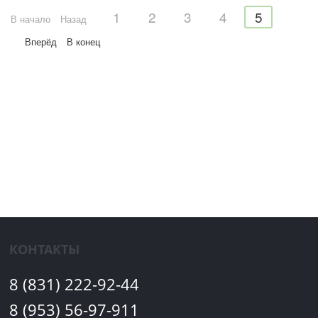
1
2
3
4
5
В начало
Назад
Вперёд
В конец
КОНТАКТЫ
8 (831) 222-92-44
8 (953) 56-97-911