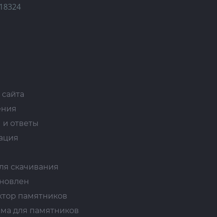
18324
 сайта
ения
 и ответы
ация
ля скачивания
ановлен
ктор памятников
ма для памятников