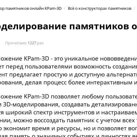
тор памятников онлайн KPam-3D
/
Всё о конструкторах памятников
/
оделирование памятников 
Прочитано
1227
раз
ожение KPam-3D - это уникальное нововведен
т перед пользователями возможность создания
нт предлагает простую и доступную альтерна
ования, делая процесс более интерактивным 
ожение KPam-3D позволяет любому пользовате
и 3D-моделирования, создавать детализирован
я широкий спектр инструментов и настраивае
ии, можно воссоздать памятник с учетом всех
о экономит время и ресурсы, но и позволяет в
лая память о значимых событиях и личностях в