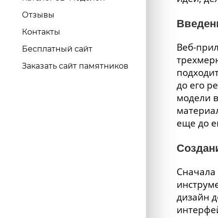
Отзывы
Введен
Контакты
Веб-при
Бесплатный сайт
трехмерн
Заказать сайт памятников
подходит
до его р
модели в
материал
еще до е
Создани
Сначала 
инструме
дизайн д
интерфей