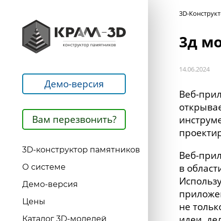
3D-Конструк
3д м
14.06.2024
Демо-версия
Веб-прил
открывае
Вам перезвонить?
инструме
проектир
3D-конструктор памятников
Веб-прил
в област
О системе
Использу
Демо-версия
приложен
Цены
не тольк
идеи, де
Каталог 3D-моделей