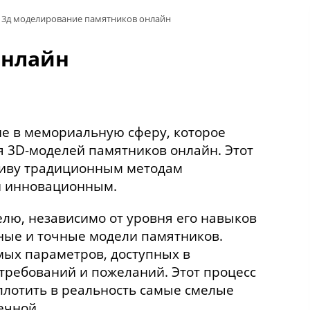
3д моделирование памятников онлайн
онлайн
ие в мемориальную сферу, которое
 3D-моделей памятников онлайн. Этот
тиву традиционным методам
и инновационным.
лю, независимо от уровня его навыков
ные и точные модели памятников.
мых параметров, доступных в
 требований и пожеланий. Этот процесс
оплотить в реальность самые смелые
ечной.