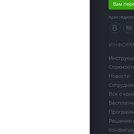
Вам пер
присоединя
ИНФОРМ
Инструкц
Стоимост
Новости
Сотрудни
Всё о кон
Бесплатн
Программ
Решение 
Конфигур