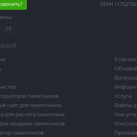
езвонить?
ОГРН 11752750
йтесь:
АЦИЯ
ии
Если нет
ь
Обновл
Вопросы
чество
Информ
структорах памятников
Услуги
ый сайт для памятников
Файлы д
а для расчёта памятника
Уже уст
для продажи памятников
Констру
атор памятников
Програм