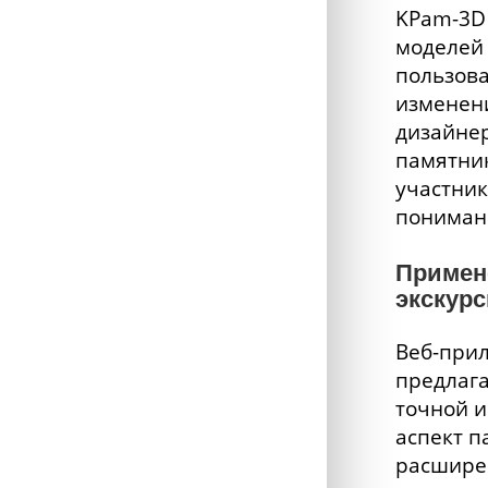
KPam-3D 
моделей
пользова
изменени
дизайнер
памятник
участник
понимани
Примен
экскурс
Веб-прил
предлага
точной и
аспект п
расширен