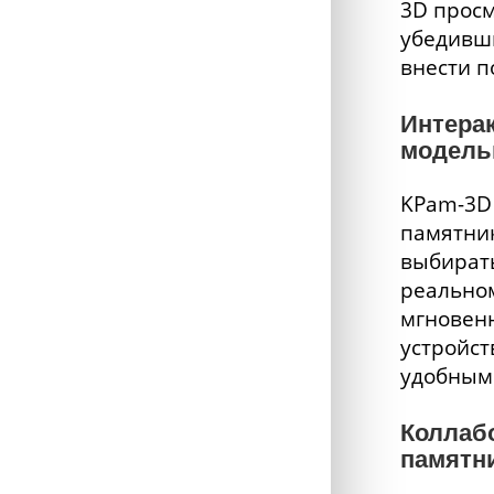
3D просм
убедивши
внести п
Интера
модель
KPam-3D 
памятник
выбирать
реальном
мгновенн
устройст
удобным 
Коллаб
памятн