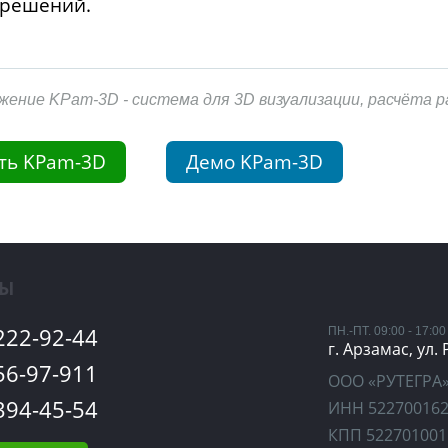
 решений.
жение KPam-3D - система для 3D визуализации, расчёта 
ть KPam-3D
Демо KPam-3D
ТЫ
 222-92-44
ПН.-ПТ. 09:00 - 17:00
г. Арзамас, ул.
 56-97-911
ООО «РУТЕГРА
 394-45-54
ИНН 52270016
КПП 522701001