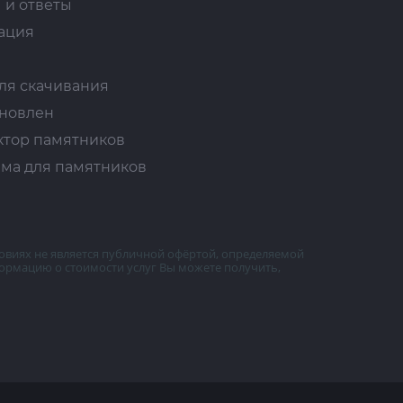
 и ответы
ация
ля скачивания
ановлен
ктор памятников
ма для памятников
овиях не является публичной офёртой, определяемой
ормацию о стоимости услуг Вы можете получить,