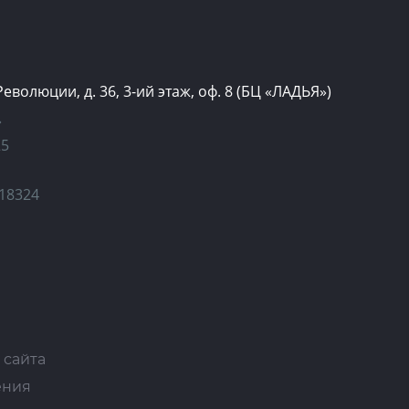
 Революции, д. 36, 3-ий этаж, оф. 8 (БЦ «ЛАДЬЯ»)
»
25
18324
 сайта
ения