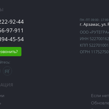
ТЫ
 222-92-44
ПН.-ПТ. 09:00 - 17:00
г. Арзамас, ул.
 56-97-911
ООО «РУТЕГРА
 394-45-54
ИНН 52270016
КПП 522701001
езвонить?
ОГРН 11752750
йтесь:
АЦИЯ
ии
Если нет
ь
Обновл