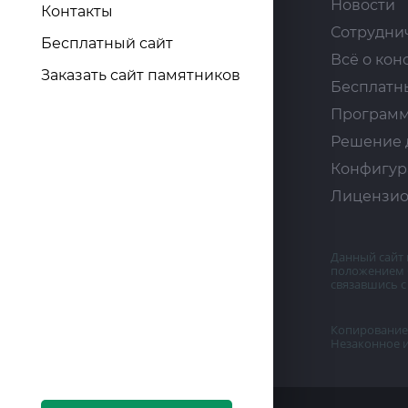
Новости
Контакты
Сотрудни
Бесплатный сайт
Всё о кон
Заказать сайт памятников
Бесплатн
Программ
Решение 
Конфигур
Лицензио
Данный сайт 
положением С
связавшись с
Копирование 
Незаконное и