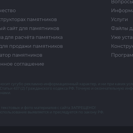
Вопросы
чество
Информ
структорах памятников
Услуги
ый сайт для памятников
Файлы д
а для расчёта памятника
Уже уст
для продажи памятников
Констру
атор памятников
Програм
нное соглашение
носит сугубо рекламно-информационный характер, и ни при каких усл
татьи 437 (2) Гражданского кодекса РФ. Точную и окончательную инф
 нами.
текстовых и фото материалов с сайта ЗАПРЕЩЕНО!
спользование выявляется и преследуется по закону РФ.