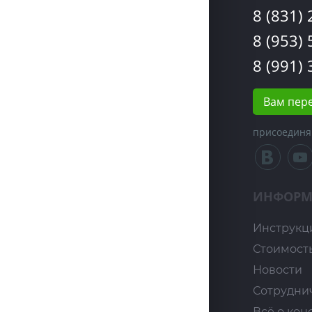
8 (831)
8 (953)
8 (991)
Вам пер
присоединя
ИНФОРМ
Инструкц
Стоимост
Новости
Сотрудни
Всё о кон