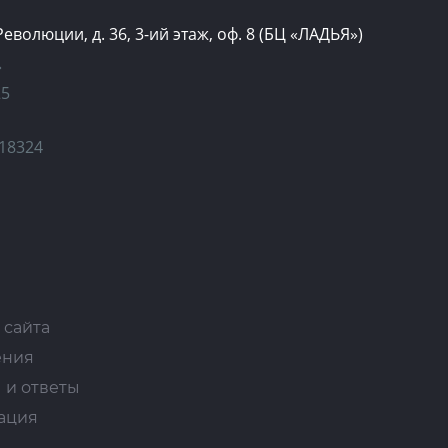
 Революции, д. 36, 3-ий этаж, оф. 8 (БЦ «ЛАДЬЯ»)
»
25
18324
 сайта
ения
 и ответы
ация