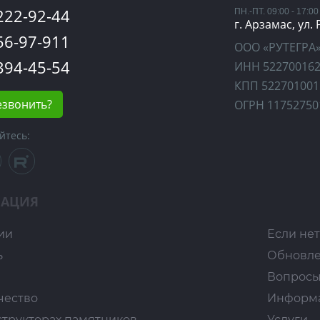
 222-92-44
ПН.-ПТ. 09:00 - 17:00
г. Арзамас, ул.
 56-97-911
ООО «РУТЕГРА
 394-45-54
ИНН 52270016
КПП 522701001
езвонить?
ОГРН 11752750
йтесь:
АЦИЯ
ии
Если нет
ь
Обновл
Вопросы
чество
Информ
структорах памятников
Услуги