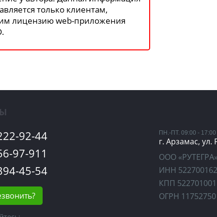
авляется только клиентам,
им лицензию web-приложения
.
ТЫ
 222-92-44
ПН.-ПТ. 09:00 - 17:00
г. Арзамас, ул.
 56-97-911
ООО «РУТЕГРА
 394-45-54
ИНН 52270016
КПП 522701001
езвонить?
ОГРН 11752750
йтесь: