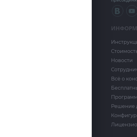
ИНФОРМ
Инструкц
Стоимост
Новости
Сотрудни
Всё о кон
Бесплатн
Программ
Решение 
Конфигур
Лицензио