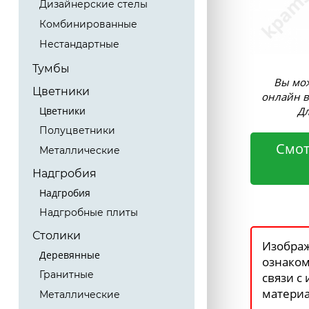
Дизайнерские стелы
Комбинированные
Нестандартные
Тумбы
Вы мож
Цветники
онлайн в
Дл
Цветники
Полуцветники
Смот
Металлические
Надгробия
Надгробия
Надгробные плиты
Столики
Изображ
Деревянные
ознаком
Гранитные
связи с
материа
Металлические