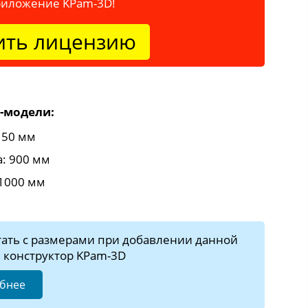
риложение KPam-3D!
ить лицензию
-модели:
 50 мм
: 900 мм
1000 мм
тать с размерами при добавлении данной
 конструктор KPam-3D
бнее