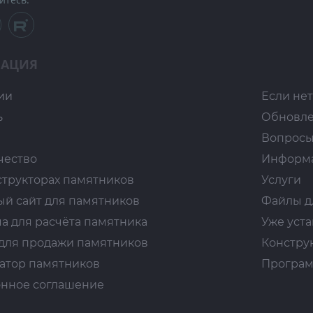
АЦИЯ
ии
Если нет
ь
Обновл
Вопросы
чество
Информ
структорах памятников
Услуги
ый сайт для памятников
Файлы д
а для расчёта памятника
Уже уст
для продажи памятников
Констру
атор памятников
Програм
нное соглашение