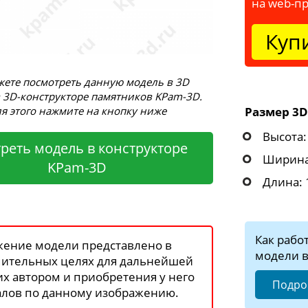
на web-п
Куп
ете посмотреть данную модель в 3D
 3D-конструкторе памятников KPam-3D.
Размер 3D
я этого нажмите на кнопку ниже
Высота:
реть модель в конструкторе
Ширина
KPam-3D
Длина: 
Как рабо
ение модели представлено в
модели в
ительных целях для дальнейшей
 их автором и приобретения у него
Подро
лов по данному изображению.