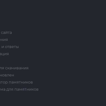
 сайта
ения
 и ответы
ация
ля скачивания
ановлен
ктор памятников
ма для памятников