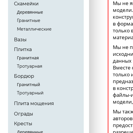
Мы не я
Скамейки
модели.
Деревянные
констру
Гранитные
в форма
Металлические
только 
материа
Вазы
Мы не п
Плитка
исходни
Гранитная
данных 
Тротуарная
Вместе 
только 
Бордюр
предназ
Гранитный
в конст
Тротуарный
файлы-и
модели,
Плита мощения
Мы такж
Ограды
авторов
Кресты
предост
разреше
Деревянные