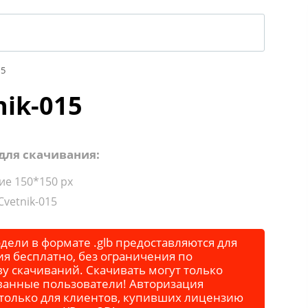
15
nik-015
для скачивания:
е 150*150 px
vetnik-015
дели в формате .glb предоставляются для
я бесплатно, без ограничения по
у скачиваний. Скачивать могут только
ванные пользователи! Авторизация
 только для клиентов, купивших лицензию