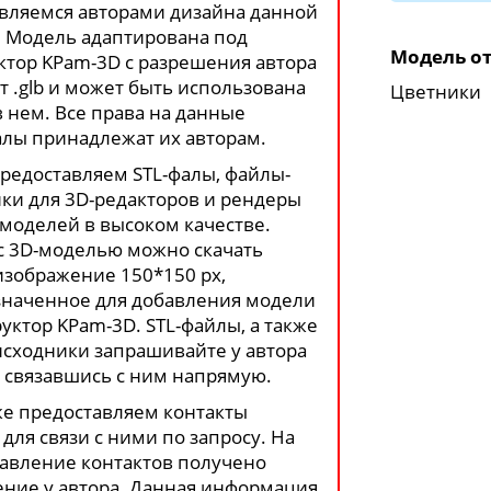
вляемся авторами дизайна данной
 Модель адаптирована под
Модель от
ктор KPam-3D с разрешения автора
т .glb и может быть использована
Цветники
в нем. Все права на данные
лы принадлежат их авторам.
редоставляем STL-фалы, файлы-
ки для 3D-редакторов и рендеры
моделей в высоком качестве.
с 3D-моделью можно скачать
изображение 150*150 px,
наченное для добавления модели
руктор KPam-3D. STL-файлы, а также
сходники запрашивайте у автора
 связавшись с ним напрямую.
е предоставляем контакты
 для связи с ними по запросу. На
авление контактов получено
ние у автора. Данная информация