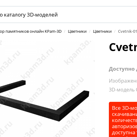
тор памятников онлайн KPam-3D
/
Цветники
/
Цветники
/
Cvetnik-0
Cvet
Доступно 
Изображени
3D-модель C
Все 3D-мо
скачивани
количеств
авторизо
доступна