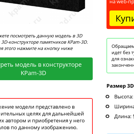
на web-п
Куп
ете посмотреть данную модель в 3D
 3D-конструкторе памятников KPam-3D.
Обращаем 
я этого нажмите на кнопку ниже
идёт без 
для ознак
реть модель в конструкторе
законченн
KPam-3D
Размер 3D
Высота:
Ширина
ение модели представлено в
ительных целях для дальнейшей
Длина: 
 их автором и приобретения у него
лов по данному изображению.