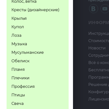
Колос, ветка
Кресты (дизайнерские)
Крылья
ИНФОРМ
Купол
Инструкц
Лоза
Стоимост
Музыка
Новости
Мусульманские
Сотрудни
Обелиск
Всё о кон
Пламя
Бесплатн
Программ
Плечики
Решение 
Профессия
Конфигур
Птицы
Лицензио
Свеча