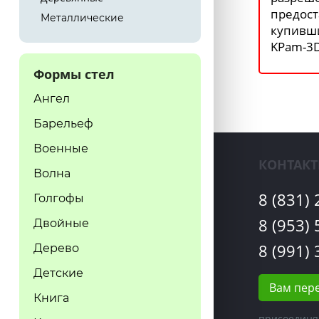
предост
Металлические
купивш
KPam-3D
Формы стел
Ангел
Барельеф
Военные
КОНТАК
Волна
8 (831)
Голгофы
8 (953)
Двойные
8 (991)
Дерево
Детские
Вам пер
Книга
присоединя