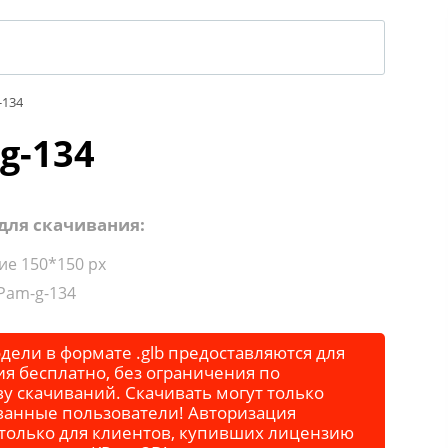
-134
g-134
для скачивания:
е 150*150 px
Pam-g-134
дели в формате .glb предоставляются для
я бесплатно, без ограничения по
у скачиваний. Скачивать могут только
ванные пользователи! Авторизация
 только для клиентов, купивших лицензию