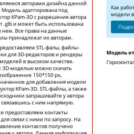
вляемся авторами дизайна данной
Как рабо
 Модель адаптирована под
модели в
ктор KPam-3D с разрешения автора
т .glb и может быть использована
Подро
в нем. Все права на данные
лы принадлежат их авторам.
редоставляем STL-фалы, файлы-
Модель от
ки для 3D-редакторов и рендеры
моделей в высоком качестве.
Горизонта
с 3D-моделью можно скачать
изображение 150*150 px,
наченное для добавления модели
руктор KPam-3D. STL-файлы, а также
сходники запрашивайте у автора
 связавшись с ним напрямую.
е предоставляем контакты
 для связи с ними по запросу. На
авление контактов получено
ние у автора. Данная информация