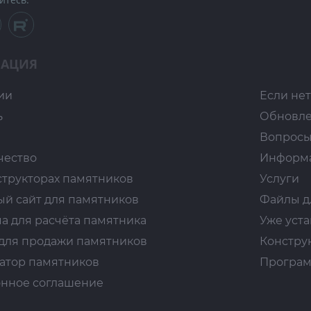
АЦИЯ
ии
Если нет
ь
Обновл
Вопросы
чество
Информ
структорах памятников
Услуги
ый сайт для памятников
Файлы д
а для расчёта памятника
Уже уст
для продажи памятников
Констру
атор памятников
Програм
нное соглашение