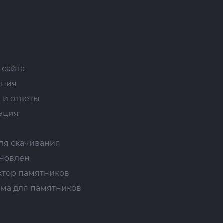
 сайта
ения
 и ответы
ация
ля скачивания
ановлен
ктор памятников
ма для памятников