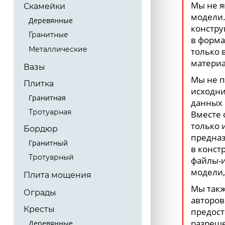
Мы не я
Скамейки
модели.
Деревянные
констру
Гранитные
в форма
Металлические
только 
материа
Вазы
Мы не п
Плитка
исходни
Гранитная
данных 
Тротуарная
Вместе 
только 
Бордюр
предназ
Гранитный
в конст
Тротуарный
файлы-и
модели,
Плита мощения
Мы такж
Ограды
авторов
Кресты
предост
разреше
Деревянные