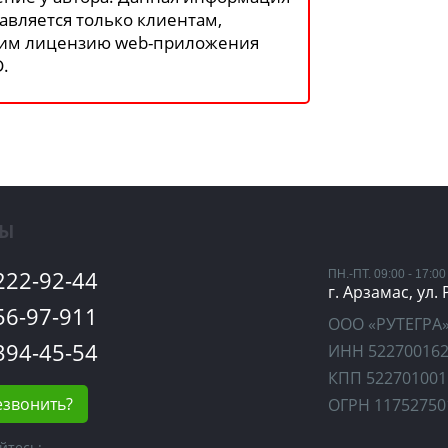
авляется только клиентам,
им лицензию web-приложения
.
ТЫ
 222-92-44
ПН.-ПТ. 09:00 - 17:00
г. Арзамас, ул.
 56-97-911
ООО «РУТЕГРА
 394-45-54
ИНН 52270016
КПП 522701001
езвонить?
ОГРН 11752750
йтесь: