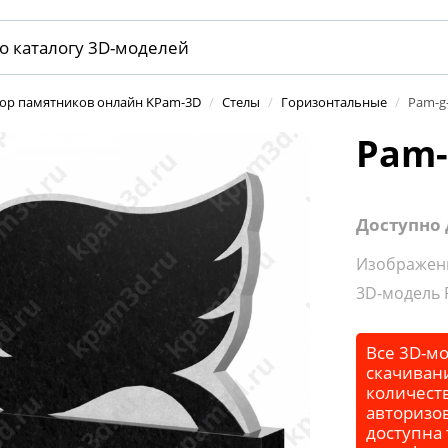
тор памятников онлайн KPam-3D
/
Стелы
/
Горизонтальные
/
Pam-g
Pam-
Доступно 
Изображени
3D-модель 
Все 3D-мо
скачивани
количеств
авторизо
доступна