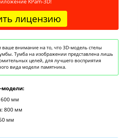
риложение KPam-3D!
ить лицензию
ваше внимание на то, что 3D-модель стелы
тумбы. Тумба на изображении представлена лишь
омительных целей, для лучшего восприятия
ого вида модели памятника.
-модели:
 600 мм
: 800 мм
50 мм