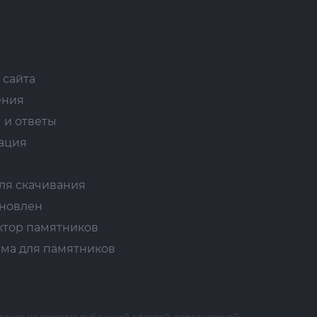
 сайта
ения
 и ответы
ация
ля скачивания
ановлен
ктор памятников
ма для памятников