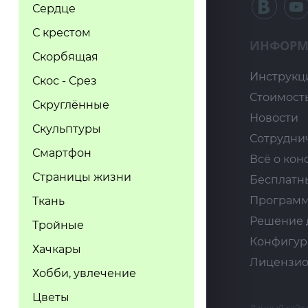
Сердце
С крестом
ИНФОРМ
Скорбящая
Инструкц
Скос - Срез
Стоимост
Скруглённые
Новости
Скульптуры
Сотрудни
Смартфон
Всё о кон
Страницы жизни
Бесплатн
Программ
Ткань
Решение 
Тройные
Конфигур
Хачкары
Лицензио
Хобби, увлечение
Цветы