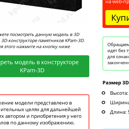
на web-п
Куп
ете посмотреть данную модель в 3D
 3D-конструкторе памятников KPam-3D.
Обращаем 
я этого нажмите на кнопку ниже
идёт без 
для ознак
реть модель в конструкторе
законченн
KPam-3D
Размер 3D
Высота:
Ширина
ение модели представлено в
ительных целях для дальнейшей
Длина: 
 их автором и приобретения у него
лов по данному изображению.