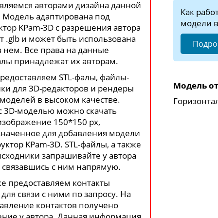
вляемся авторами дизайна данной
Как рабо
 Модель адаптирована под
модели в
ктор KPam-3D с разрешения автора
т .glb и может быть использована
Подро
в нем. Все права на данные
лы принадлежат их авторам.
редоставляем STL-фалы, файлы-
Модель от
ки для 3D-редакторов и рендеры
моделей в высоком качестве.
Горизонта
с 3D-моделью можно скачать
изображение 150*150 px,
наченное для добавления модели
руктор KPam-3D. STL-файлы, а также
сходники запрашивайте у автора
 связавшись с ним напрямую.
е предоставляем контакты
 для связи с ними по запросу. На
авление контактов получено
ние у автора. Данная информация