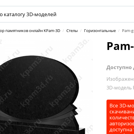
тор памятников онлайн KPam-3D
/
Стелы
/
Горизонтальные
/
Pam-g-
Pam-
Доступно 
Изображени
3D-модель 
Все 3D-мо
скачивани
количеств
авторизо
доступна