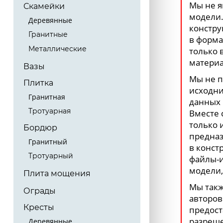
Мы не я
Скамейки
модели.
Деревянные
констру
Гранитные
в форма
Металлические
только 
материа
Вазы
Мы не п
Плитка
исходни
Гранитная
данных 
Тротуарная
Вместе 
только 
Бордюр
предназ
Гранитный
в конст
Тротуарный
файлы-и
модели,
Плита мощения
Мы такж
Ограды
авторов
Кресты
предост
разреше
Деревянные