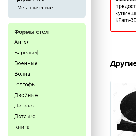
предост
Металлические
купивш
KPam-3D
Формы стел
Ангел
Барельеф
Други
Военные
Волна
Голгофы
Двойные
Дерево
Детские
Книга