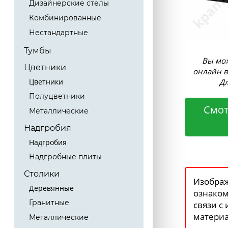
Дизайнерские стелы
Комбинированные
Нестандартные
Тумбы
Вы мож
Цветники
онлайн в
Дл
Цветники
Полуцветники
Смот
Металлические
Надгробия
Надгробия
Надгробные плиты
Столики
Изображ
Деревянные
ознаком
Гранитные
связи с
материа
Металлические