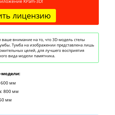
риложение KPam-3D!
ить лицензию
ваше внимание на то, что 3D-модель стелы
тумбы. Тумба на изображении представлена лишь
омительных целей, для лучшего восприятия
ого вида модели памятника.
-модели:
 600 мм
: 800 мм
50 мм