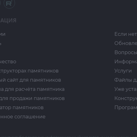
АЦИЯ
ии
Если нет
ь
Обновл
Вопросы
чество
Информ
структорах памятников
Услуги
ый сайт для памятников
Файлы д
а для расчёта памятника
Уже уст
для продажи памятников
Констру
атор памятников
Програм
нное соглашение