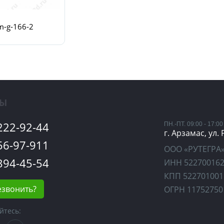
m-g-166-2
ТЫ
 222-92-44
ПН.-ПТ. 09:00 - 17:00
г. Арзамас, ул.
 56-97-911
ООО «РУТЕГРА
 394-45-54
ИНН 52270016
КПП 522701001
езвонить?
ОГРН 11752750
йтесь: