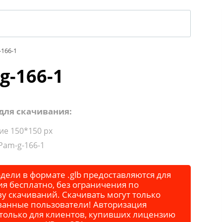
166-1
g-166-1
для скачивания:
е 150*150 px
Pam-g-166-1
дели в формате .glb предоставляются для
я бесплатно, без ограничения по
у скачиваний. Скачивать могут только
ванные пользователи! Авторизация
 только для клиентов, купивших лицензию